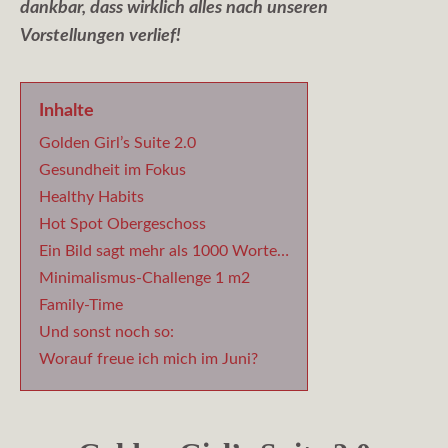
dankbar, dass wirklich alles nach unseren
Vorstellungen verlief!
Inhalte
Golden Girl’s Suite 2.0
Gesundheit im Fokus
Healthy Habits
Hot Spot Obergeschoss
Ein Bild sagt mehr als 1000 Worte…
Minimalismus-Challenge 1 m2
Family-Time
Und sonst noch so:
Worauf freue ich mich im Juni?