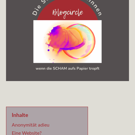
Inhalte
Anonymität adieu
Eine Website?