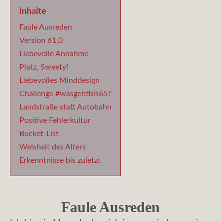
Inhalte
Faule Ausreden
Version 61.0
Liebevolle Annahme
Platz, Sweety!
Liebevolles Minddesign
Challenge #wasgehtbis65?
Landstraße statt Autobahn
Positive Fehlerkultur
Bucket-List
Weisheit des Alters
Erkenntnisse bis zuletzt
Faule Ausreden