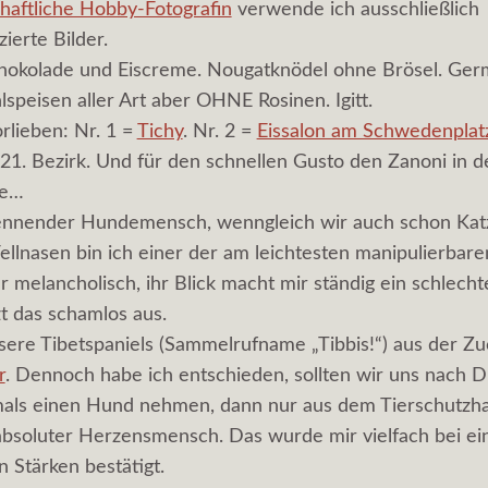
chaftliche Hobby-Fotografin
verwende ich ausschließlich
ierte Bilder.
chokolade und Eiscreme. Nougatknödel ohne Brösel. Ge
lspeisen aller Art aber OHNE Rosinen. Igitt.
rlieben: Nr. 1 =
Tichy
. Nr. 2 =
Eissalon am Schwedenplat
21. Bezirk. Und für den schnellen Gusto den Zanoni in d
se…
kennender Hundemensch, wenngleich wir auch schon Katz
ellnasen bin ich einer der am leichtesten manipulierba
hr melancholisch, ihr Blick macht mir ständig ein schlech
 das schamlos aus.
nsere Tibetspaniels (Sammelrufname „Tibbis!“) aus der Z
r
. Dennoch habe ich entschieden, sollten wir uns nach
als einen Hund nehmen, dann nur aus dem Tierschutzha
 absoluter Herzensmensch. Das wurde mir vielfach bei e
 Stärken bestätigt.