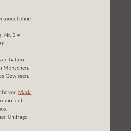
rmknödel ohne
z
. Nr. 3 =
er
en hatten.
ren Menschen.
tes Gewissen.
ucht von
Maria
 Dremo und
us.
iner Umfrage