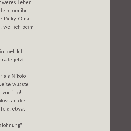
chweres Leben
deln, um ihr
e Ricky-Oma .
, weil ich beim
immel. Ich
rade jetzt
 als Nikolo
weise wusste
 vor ihm!
luss an die
feig, etwas
Belohnung“