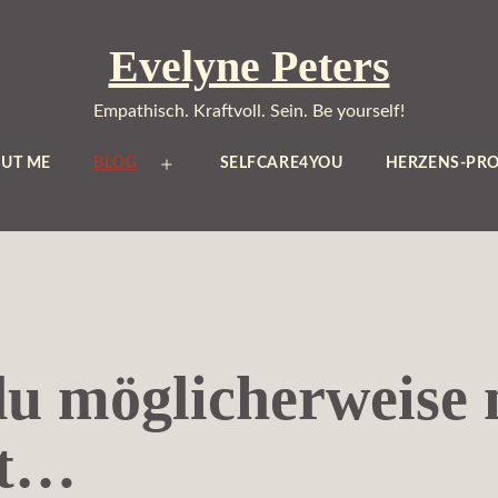
Evelyne Peters
Empathisch. Kraftvoll. Sein. Be yourself!
UT ME
BLOG
SELFCARE4YOU
HERZENS-PRO
Menü
öffnen
du möglicherweise 
ßt…