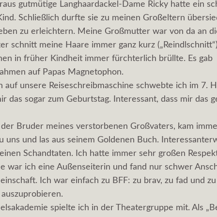
raus gutmütige Langhaardackel-Dame Ricky hatte ein s
Kind. Schließlich durfte sie zu meinen Großeltern übersie
ben zu erleichtern. Meine Großmutter war von da an di
r schnitt meine Haare immer ganz kurz („Reindlschnitt“)
n in früher Kindheit immer fürchterlich brüllte. Es gab
ahmen auf Papas Magnetophon.
 auf unsere Reiseschreibmaschine schwebte ich im 7. H
r das sogar zum Geburtstag. Interessant, dass mir das ge
 der Bruder meines verstorbenen Großvaters, kam immer
zu uns und las aus seinem Goldenen Buch. Interessanter
meinen Schandtaten. Ich hatte immer sehr großen Respekt
le war ich eine Außenseiterin und fand nur schwer Ansch
inschaft. Ich war einfach zu BFF: zu brav, zu fad und zu 
 auszuprobieren.
elsakademie spielte ich in der Theatergruppe mit. Als „