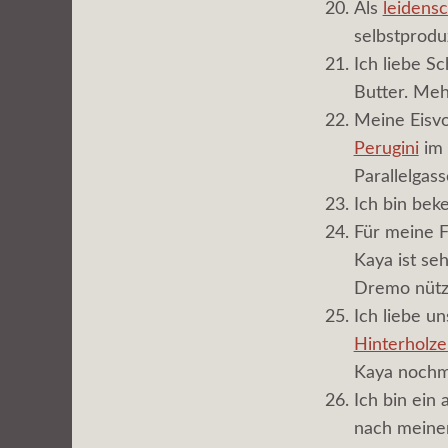
Als
leidens
selbstproduz
Ich liebe S
Butter. Meh
Meine Eisvo
Perugini
im 
Parallelgas
Ich bin be
Für meine F
Kaya ist se
Dremo nützt
Ich liebe u
Hinterholze
Kaya nochm
Ich bin ein
nach meinen