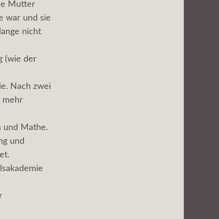
ne Mutter
se war und sie
lange nicht
g (wie der
ie. Nach zwei
t mehr
 und Mathe.
ng und
et.
elsakademie
r