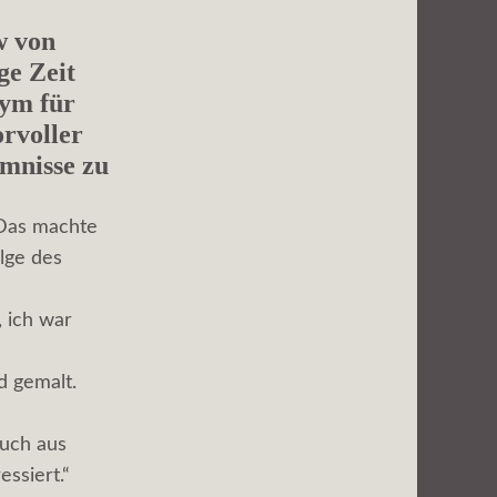
w von
ge Zeit
nym für
rvoller
mmnisse zu
 Das machte
olge des
 ich war
d gemalt.
ruch aus
ssiert.“