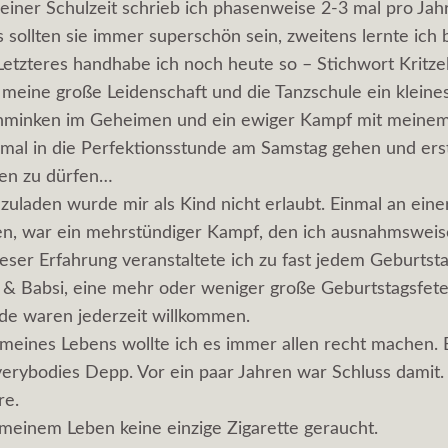
ner Schulzeit schrieb ich phasenweise 2-3 mal pro Jah
s sollten sie immer superschön sein, zweitens lernte ich
Letzteres handhabe ich noch heute so – Stichwort Kritzel
meine große Leidenschaft und die Tanzschule ein kleine
chminken im Geheimen und ein ewiger Kampf mit meinem
 mal in die Perfektionsstunde am Samstag gehen und ers
n zu dürfen…
zuladen wurde mir als Kind nicht erlaubt. Einmal an ein
en, war ein mehrstündiger Kampf, den ich ausnahmswei
eser Erfahrung veranstaltete ich zu fast jedem Geburtst
 & Babsi, eine mehr oder weniger große Geburtstagsfete
nde waren jederzeit willkommen.
 meines Lebens wollte ich es immer allen recht machen.
verybodies Depp. Vor ein paar Jahren war Schluss dami
re.
 meinem Leben keine einzige Zigarette geraucht.