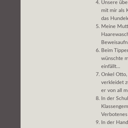
Unsere übe
mit mir als 
das Hundele
Meine Mutte
Haarewasche
Beweisaufn
Beim Tippen
wünschte mi
einfällt…
Onkel Otto,
verkleidet 
er von all 
In der Schu
Klassengeme
Verbotenes
In der Hand