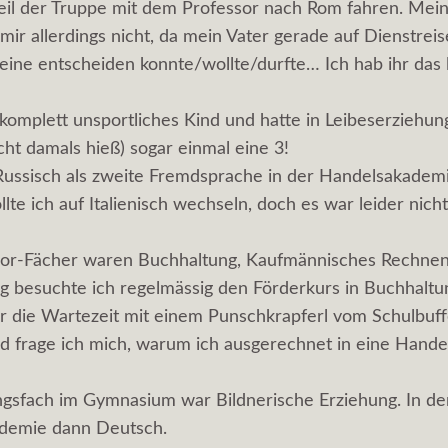
Teil der Truppe mit dem Professor nach Rom fahren. Mei
 mir allerdings nicht, da mein Vater gerade auf Dienstrei
lleine entscheiden konnte/wollte/durfte… Ich hab ihr das 
 komplett unsportliches Kind und hatte in Leibeserziehun
cht damals hieß) sogar einmal eine 3!
Russisch als zweite Fremdsprache in der Handelsakadem
te ich auf Italienisch wechseln, doch es war leider nich
or-Fächer waren Buchhaltung, Kaufmännisches Rechnen
g besuchte ich regelmässig den Förderkurs in Buchhaltu
r die Wartezeit mit einem Punschkrapferl vom Schulbuff
d frage ich mich, warum ich ausgerechnet in eine Hand
ngsfach im Gymnasium war Bildnerische Erziehung. In de
demie dann Deutsch.