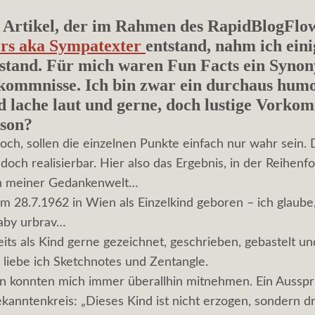
 Artikel, der im Rahmen des RapidBlogFlo
ers aka Sympatexter
entstand, nahm ich eini
stand. Für mich waren Fun Facts ein Syno
rkommnisse. Ich bin zwar ein durchaus humo
 lache laut und gerne, doch lustige Vorko
son?
doch, sollen die einzelnen Punkte einfach nur wahr sein.
doch realisierbar. Hier also das Ergebnis, in der Reihenf
in meiner Gedankenwelt…
m 28.7.1962 in Wien als Einzelkind geboren – ich glaube,
aby urbrav…
eits als Kind gerne gezeichnet, geschrieben, gebastelt un
liebe ich Sketchnotes und Zentangle.
n konnten mich immer überallhin mitnehmen. Ein Aussp
anntenkreis: „Dieses Kind ist nicht erzogen, sondern dre