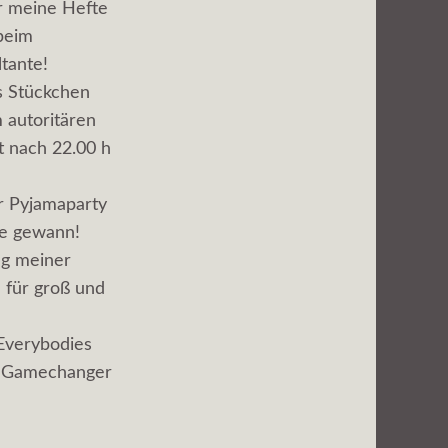
r meine Hefte
 beim
tante!
s Stückchen
 autoritären
t nach 22.00 h
er Pyjamaparty
se gewann!
ag meiner
 für groß und
 Everybodies
t. Gamechanger